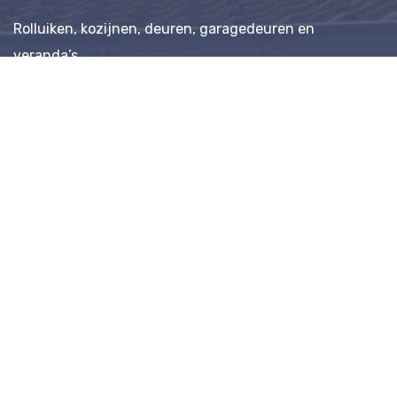
Rolluiken, kozijnen, deuren, garagedeuren en
veranda’s.
Contactinformatie
Roggestraat 22, 6591 GG Gennep
info@begeco-montage.nl
0485 - 517 329
06 - 5797 5558
Privacy Verklaring