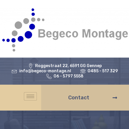
Roggestraat 22, 6591 GG Gennep
info@begeco-montage.nl
0485 - 517 329
06 - 5797 5558
Contact