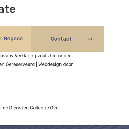
ate
0485 - 517 329
06 - 5797 5558
r Begeco
Contact
, 6591 GG Gennep info@begeco-
ivacy Verklaring zoals hieronder
en Gereserveerd | Webdesign door
me Diensten Collectie Over