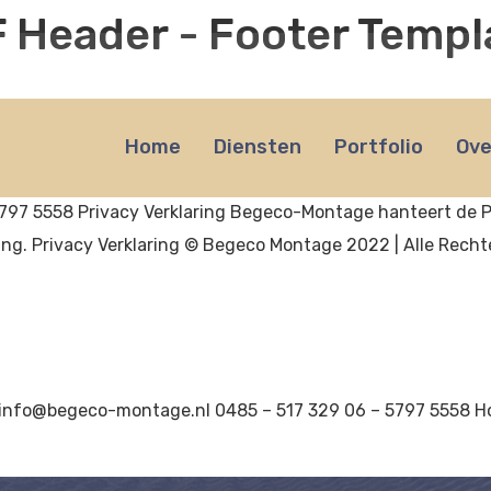
 Header - Footer Templ
estraat 22, 6591 GG Gennep
info@begeco-montage.nl
Home
Diensten
Portfolio
Ove
agedeuren en veranda’s. Contactinformatie Roggestraat 22
797 5558 Privacy Verklaring Begeco-Montage hanteert de Pr
g. Privacy Verklaring © Begeco Montage 2022 | Alle Recht
info@begeco-montage.nl 0485 – 517 329 06 – 5797 5558 Ho