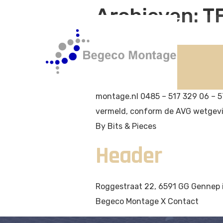
Archieven:
TF
Rogg
Footer
Rolluiken, kozijnen, deuren, gar
montage.nl 0485 – 517 329 06 – 5
vermeld, conform de AVG wetgevin
By Bits & Pieces
Header
Roggestraat 22, 6591 GG Gennep 
Begeco Montage X Contact